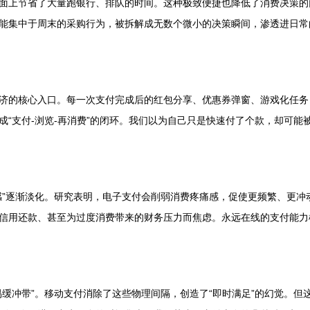
面上节省了大量跑银行、排队的时间。这种极致便捷也降低了消费决策的
能集中于周末的采购行为，被拆解成无数个微小的决策瞬间，渗透进日常
济的核心入口。每一次支付完成后的红包分享、优惠券弹窗、游戏化任务（
成“支付-浏览-再消费”的闭环。我们以为自己只是快速付了个款，却可
感”逐渐淡化。研究表明，电子支付会削弱消费疼痛感，促使更频繁、更冲
信用还款、甚至为过度消费带来的财务压力而焦虑。永远在线的支付能力
缓冲带”。移动支付消除了这些物理间隔，创造了“即时满足”的幻觉。但